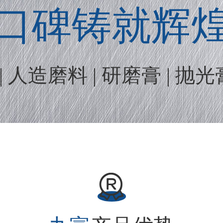
口碑铸就辉
 人造磨料 | 研磨膏 | 抛光
