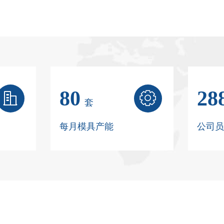
80
28


套
每月模具产能
公司员