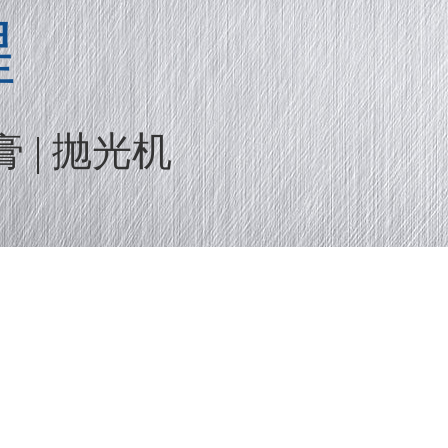
煌
膏 | 抛光机